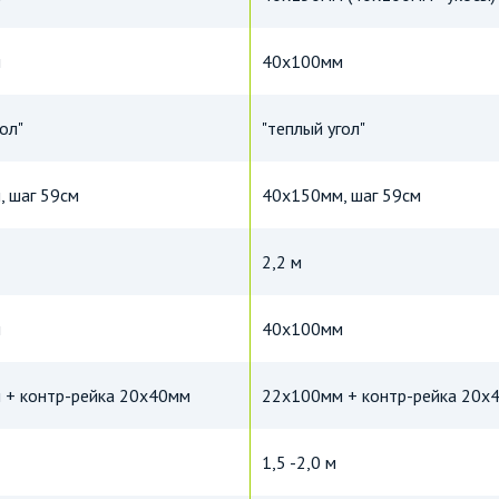
м
40х100мм
ол"
"теплый угол"
 шаг 59см
40х150мм, шаг 59см
2,2 м
м
40х100мм
 + контр-рейка 20х40мм
22х100мм + контр-рейка 20х
1,5 -2,0 м