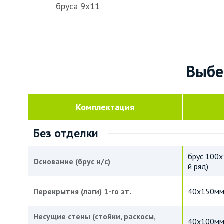
бруса 9х11
Выбе
Комплектация
Без отделки
брус 100х
Основание (брус н/с)
й ряд)
Перекрытия (лаги) 1-го эт.
40х150мм,
Несущие стены (стойки, раскосы,
40х100м