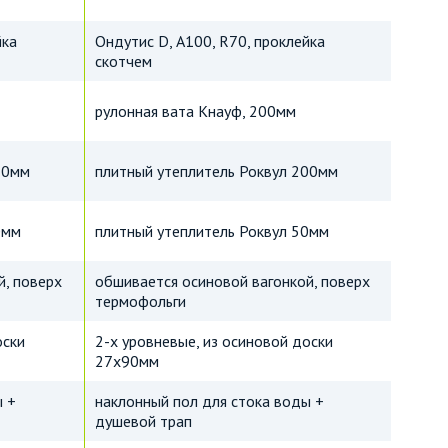
йка
Ондутис D, А100, R70, проклейка
скотчем
рулонная вата Кнауф, 200мм
50мм
плитный утеплитель Роквул 200мм
0мм
плитный утеплитель Роквул 50мм
й, поверх
обшивается осиновой вагонкой, поверх
термофольги
оски
2-х уровневые, из осиновой доски
27х90мм
ы +
наклонный пол для стока воды +
душевой трап