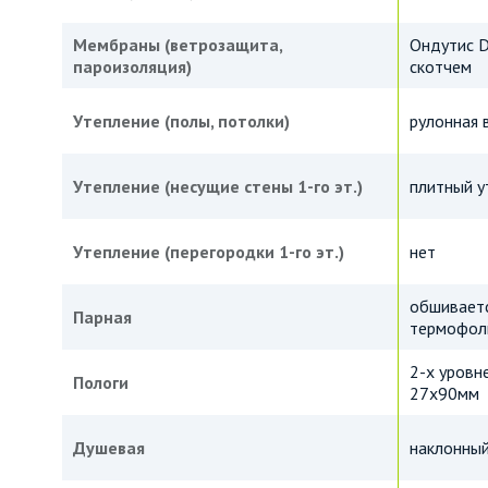
Мембраны (ветрозащита,
Ондутис D
пароизоляция)
скотчем
Утепление (полы, потолки)
рулонная 
Утепление (несущие стены 1-го эт.)
плитный у
Утепление (перегородки 1-го эт.)
нет
обшиваетс
Парная
термофол
2-х уровн
Пологи
27х90мм
Душевая
наклонный