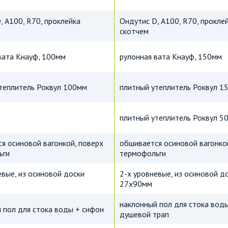
, А100, R70, проклейка
Ондутис D, А100, R70, прокле
скотчем
вата Кнауф, 100мм
рулонная вата Кнауф, 150мм
теплитель Роквул 100мм
плитный утеплитель Роквул 1
плитный утеплитель Роквул 5
я осиновой вагонкой, поверх
обшивается осиновой вагонко
ьги
термофольги
евые, из осиновой доски
2-х уровневые, из осиновой д
27х90мм
наклонный пол для стока вод
 пол для стока воды + сифон
душевой трап