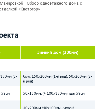
планировкой | Обзор одноэтажного дома с
отделкой «Светогор»
оекта
)
Зимний дом (200мм)
х150мм (2-
брус 150х200мм (1-й ряд), 50х200мм (2-
й ряд)
г 59см
50х150мм, (+ 100х150мм), шаг 59см
40х200мм (40х100мм - укосы)