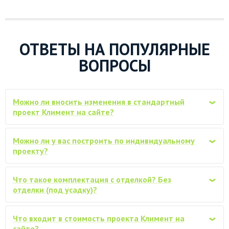
Замена Ондулина на металлочерепицу
от 74000
«Монтерей» (0,45мм)
Замена Ондулина на металлочерепицу
«Монтерей» (0,5мм, с капельниками,
ОТВЕТЫ НА ПОПУЛЯРНЫЕ
от 82000
уплотнителем, ..)
ВОПРОСЫ
Водосточная система ПВХ для крыши,
от 32000
Docke
Можно ли вносить изменения в стандартный
‹
Снегозадержатели трубчатые, комплект
от 18000
проект Климент на сайте?
(по 3м)
Замена материала естественной
Можно ли у вас построить по индивидуальному
от 54400
‹
влажности на материал камерной сушки
проекту?
Обработка всего каркаса
от 52600
Что такое комплектация с отделкой? Без
огнебиозащитным антисептиком
‹
отделки (под усадку)?
Покраска (обработка) стен дома
снаружи, защитным ср-вом VERES
от 40100
Что входит в стоимость проекта Климент на
(аналоги), в один слой
‹
сайте?