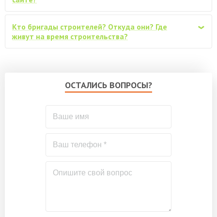
Бытовка каркасно-щитовая 3х2м
от 27000
Кто бригады строителей? Откуда они? Где
‹
живут на время строительства?
Дополнительная отделка стен снаружи,
плитами Белтермо 20мм шип-паз, под
от 84600
фасадную отделку
ОСТАЛИСЬ ВОПРОСЫ?