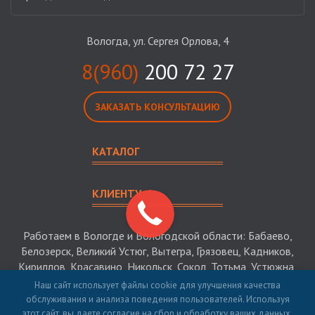
Вологда, ул. Сергея Орлова, 4
8(960)
200 72 27
ЗАКАЗАТЬ КОНСУЛЬТАЦИЮ
КАТАЛОГ
КЛИЕНТУ
Работаем в Вологде и Вологодской области: Бабаево,
Белозерск, Великий Устюг, Вытегра, Грязовец, Кадников,
Кириллов, Красавино, Никольск, Сокол, Тотьма, Устюжна,
Харовск, Череповец
Наш сайт использует файлы cookie для улучшения качества
обслуживания и анализа поведения пользователей. Используя
этот сайт, вы даете согласие на сбор и обработку ваших данных.