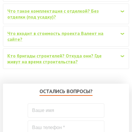
от 61200
«Монтерей» (0,45мм)
Что такое комплектация с отделкой? Без
‹
Замена Ондулина на металлочерепицу
отделки (под усадку)?
«Монтерей» (0,5мм, с капельниками,
от 68400
уплотнителем, ..)
Что входит в стоимость проекта Валент на
‹
Водосточная система ПВХ для крыши,
сайте?
от 24000
Дёке
Кто бригады строителей? Откуда они? Где
Снегозадержатели трубчатые, комплект
‹
от 18000
живут на время строительства?
(по 3м)
Обработка материала
огнебиозащитным антисептиком
от 28000
(стеновой и перегородочный брус не
ОСТАЛИСЬ ВОПРОСЫ?
обрабатывается)
Обработка стенового и
перегородочного бруса
от 64000
огнебиозащитным антисептиком
Покраска (обработка) стен дома
снаружи, защитным ср-вом VERES
по запросу