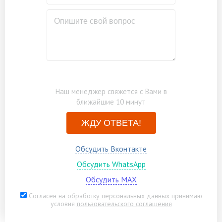
(аналоги), в один слой
Бытовка каркасно-щитовая 3х2м
от 27000
Замена нестроганого материала на
от 21000
строганый материал
Наш менеджер свяжется с Вами в
ближайшие 10 минут
ЖДУ ОТВЕТА!
Обсудить Вконтакте
Обсудить WhatsApp
Обсудить MAX
Согласен на обработку персональных данных принимаю
условия
пользовательского соглашения