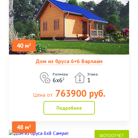
40 м
2
Дом из бруса 6×6 Варлаам
Размеры
Этажа:
6x6
1
2
763900 руб.
Цена от
Подробнее
48 м
2