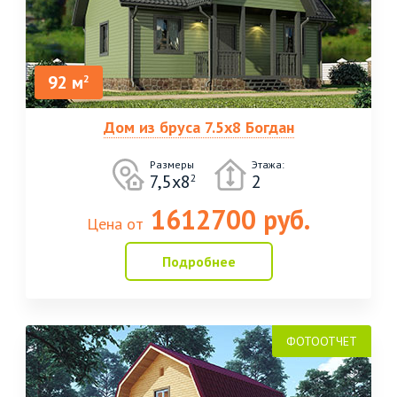
92 м
2
Дом из бруса 7.5х8 Богдан
Размеры
Этажа:
7,5х8
2
2
1612700 руб.
Цена от
Подробнее