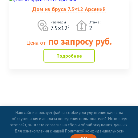
Дом из бруса 7.5×12 Арсений
Размеры
Этажа:
7.5x12
2
2
по запросу руб.
Цена от
Подробнее
Наш сайт использует файлы cookie для улучшения качества
Вид крыши
Этажность
Площадь
Комплектация
обслуживания и анализа поведения пользователей. Используя
этот сайт, вы даете согласие на сбор и обработку ваших данных.
Технологии
Популярные размеры
Для ознакомления с нашей Политикой конфиденциальности