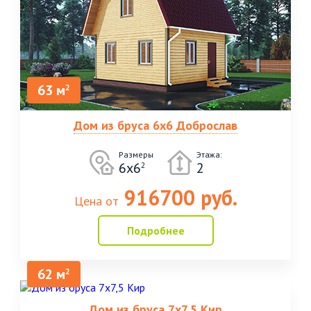
63 м
2
Дом из бруса 6х6 Доброслав
Размеры
Этажа:
6х6
2
2
916700 руб.
Цена от
Подробнее
62 м
2
Дом из бруса 7х7,5 Кир