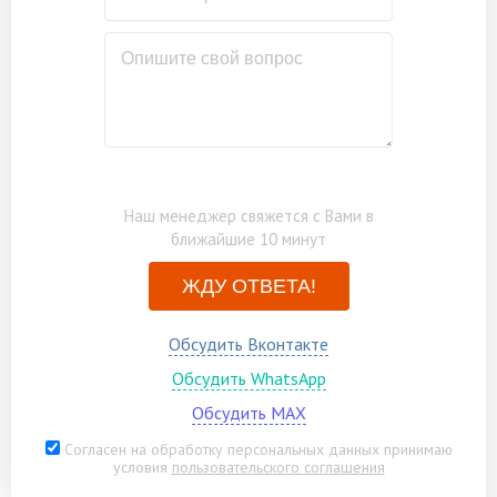
(аналоги), в один слой
Бытовка каркасно-щитовая 3х2м
от 27000
Замена нестроганого материала на
от 18000
строганый материал
Наш менеджер свяжется с Вами в
ближайшие 10 минут
ЖДУ ОТВЕТА!
Обсудить Вконтакте
Обсудить WhatsApp
Обсудить MAX
Согласен на обработку персональных данных принимаю
условия
пользовательского соглашения