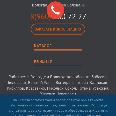
Вологда, ул. Сергея Орлова, 4
8(960)
200 72 27
ЗАКАЗАТЬ КОНСУЛЬТАЦИЮ
КАТАЛОГ
КЛИЕНТУ
Работаем в Вологде и Вологодской области: Бабаево,
Белозерск, Великий Устюг, Вытегра, Грязовец, Кадников,
Кириллов, Красавино, Никольск, Сокол, Тотьма, Устюжна,
Харовск, Череповец
Наш сайт использует файлы cookie для улучшения качества
обслуживания и анализа поведения пользователей. Используя
© 2026 Багров-Строй - строительство загородных домов в
этот сайт, вы даете согласие на сбор и обработку ваших данных.
Вологде и Вологодской области и РФ. ИНН 5313015325.
Для ознакомления с нашей Политикой конфиденциальности