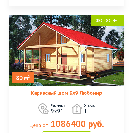
80 м
2
Каркасный дом 9х9 Любомир
Размеры
Этажа:
9х9
1
2
1086400 руб.
Цена от