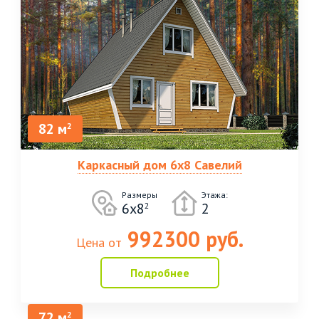
82 м
2
Каркасный дом 6х8 Савелий
Размеры
Этажа:
6х8
2
2
992300 руб.
Цена от
Подробнее
72 м
2