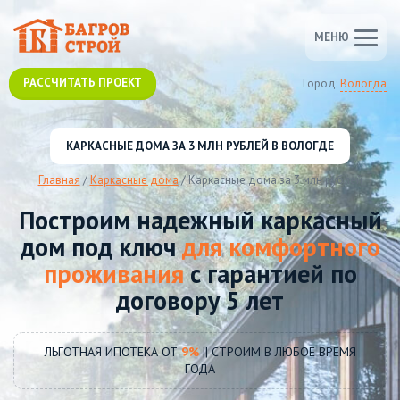
МЕНЮ
РАССЧИТАТЬ ПРОЕКТ
Город:
Вологда
КАРКАСНЫЕ ДОМА ЗА 3 МЛН РУБЛЕЙ В ВОЛОГДЕ
Главная
/
Каркасные дома
/
Каркасные дома за 3 млн рублей
Построим надежный каркасный
дом под ключ
для комфортного
проживания
с гарантией по
договору 5 лет
ЛЬГОТНАЯ ИПОТЕКА ОТ
9%
|| СТРОИМ В ЛЮБОЕ ВРЕМЯ
ГОДА