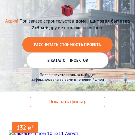
Акция!
При заказе строительства дома -
щитовая бытовка
2х3 м
+ другие подарки на выбор!
РАССЧИТАТЬ СТОИМОСТЬ ПРОЕКТА
В КАТАЛОГ ПРОЕКТОВ
После расчета стоимость будет
зафиксирована за вами в течении 7 дней
Показать фильтр
132 м
2