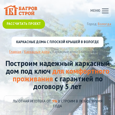
МЕНЮ
РАССЧИТАТЬ ПРОЕКТ
Город:
Вологда
КАРКАСНЫЕ ДОМА С ПЛОСКОЙ КРЫШЕЙ В ВОЛОГДЕ
Главная
/
Каркасные дома
/
Каркасные дома с плоской крышей
Построим надежный каркасный
дом под ключ
для комфортного
проживания
с гарантией по
договору 5 лет
ЛЬГОТНАЯ ИПОТЕКА ОТ
9%
|| СТРОИМ В ЛЮБОЕ ВРЕМЯ
ГОДА