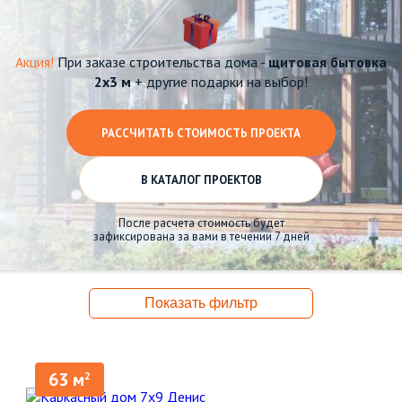
Акция!
При заказе строительства дома -
щитовая бытовка
2х3 м
+ другие подарки на выбор!
РАССЧИТАТЬ СТОИМОСТЬ ПРОЕКТА
В КАТАЛОГ ПРОЕКТОВ
После расчета стоимость будет
зафиксирована за вами в течении 7 дней
Показать фильтр
63 м
2