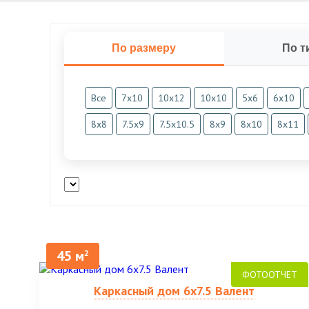
По размеру
По т
Все
7х10
10х12
10х10
5х6
6х10
8х8
7.5х9
7.5х10.5
8х9
8х10
8х11
45 м
2
Каркасный дом 6х7.5 Валент