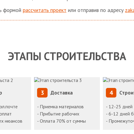
сь формой
рассчитать проект
или отправив по адресу
zak
ЭТАПЫ СТРОИТЕЛЬСТВА
3
4
р
Доставка
Строи
 эл.почте
- Приемка материалов
- 12-25 дней
доплат
- Прибытие рабочих
- 6-12 дней 
ех нюансов
- Оплата 70% от суммы
- Промежуто