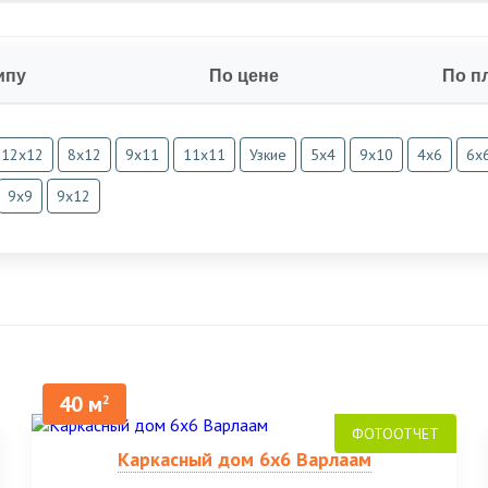
ипу
По цене
По п
12х12
8х12
9х11
11х11
Узкие
5х4
9х10
4х6
6х
9х9
9х12
40 м
2
Каркасный дом 6х6 Варлаам