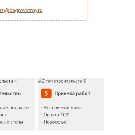
az@bagrovstroy.ru
5
тельство
Приемка работ
 дом под ключ
- Акт приемки дома
баня
- Оплата 30%
чные этапы
- Новоселье!