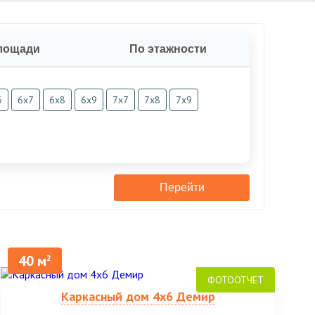
лощади
По этажности
6
6х7
6х8
6х9
7х7
7х8
7х9
Перейти
40 м
2
Каркасный дом 4х6 Демир