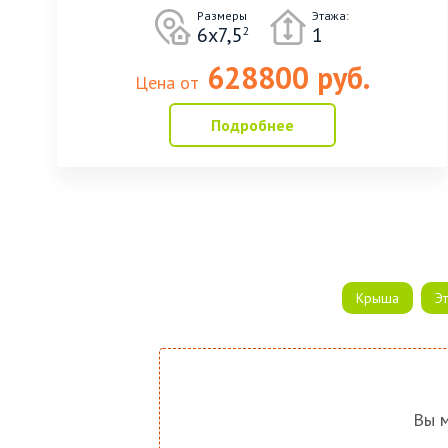
Размеры
Этажа:
6х7,5
1
2
628800 руб.
Цена от
Подробнее
Крыша
Э
Вы м