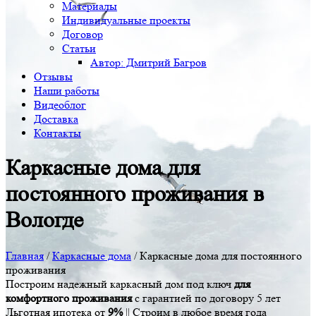
Материалы
Индивидуальные проекты
Договор
Статьи
Автор: Дмитрий Багров
Отзывы
Наши работы
Видеоблог
Доставка
Контакты
Каркасные дома для
постоянного проживания в
Вологде
Главная
/
Каркасные дома
/
Каркасные дома для постоянного
проживания
Построим надежный каркасный дом под ключ
для
комфортного проживания
с гарантией по договору 5 лет
Льготная ипотека от
9%
|| Строим в любое время года