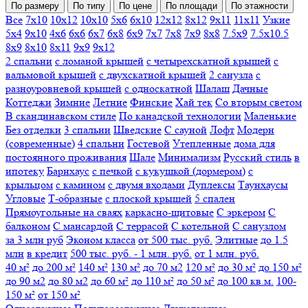
По размеру
По типу
По цене
По площади
По этажности
Все
7х10
10х12
10х10
5х6
6х10
12х12
8х12
9х11
11х11
Узкие
5х4
9х10
4х6
6х6
6х7
6х8
6х9
7х7
7х8
7х9
8х8
7.5х9
7.5х10.5
8х9
8х10
8х11
9х9
9х12
2 спальни
с ломаной крышей
с четырехскатной крышей
с
вальмовой крышей
с двухскатной крышей
2 санузла
с
разноуровневой крышей
с односкатной
Шалаш
Дачные
Коттеджи
Зимние
Летние
Финские
Хай тек
Со вторым светом
В скандинавском стиле
По канадской технологии
Маленькие
Без отделки
3 спальни
Шведские
С сауной
Лофт
Модерн
(современные)
4 спальни
Гостевой
Утепленные
дома для
постоянного проживания
Шале
Минимализм
Русский стиль
в
ипотеку
Барнхаус
с печкой
с кукушкой (дормером)
с
крыльцом
с камином
с двумя входами
Дуплексы
Таунхаусы
Угловые
Т-образные
с плоской крышей
5 спален
Прямоугольные
на сваях
каркасно-щитовые
С эркером
С
балконом
С мансардой
С террасой
С котельной
С санузлом
за 3 млн руб
Эконом класса
от 500 тыс. руб.
Элитные
до 1.5
млн
в кредит
500 тыс. руб. - 1 млн. руб.
от 1 млн. руб.
40 м²
до 200 м²
140 м²
130 м²
до 70 м2
120 м²
до 30 м²
до 150 м²
до 90 м2
до 80 м2
до 60 м²
до 110 м²
до 50 м²
до 100 кв.м.
100-
150 м²
от 150 м²